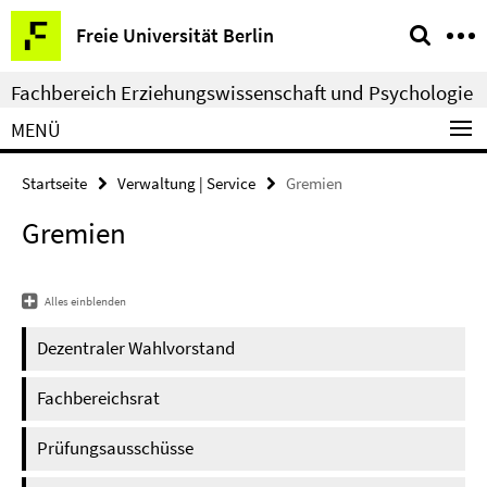
Springe
Service-
Freie Universität Berlin
direkt
Navigation
zu
Fachbereich Erziehungswissenschaft und Psychologie
Inhalt
MENÜ
Startseite
Verwaltung | Service
Gremien
Gremien
Alles einblenden
Dezentraler Wahlvorstand
Fachbereichsrat
Prüfungsausschüsse