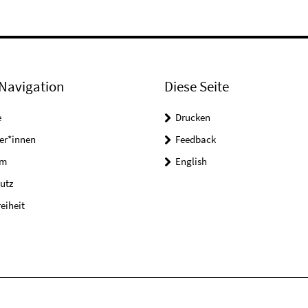
Navigation
Diese Seite
e
Drucken
er*innen
Feedback
um
English
utz
reiheit