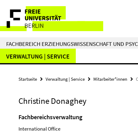
Springe
Service-
direkt
zu
Navigation
Inhalt
FACHBEREICH ERZIEHUNGSWISSENSCHAFT UND PSY
VERWALTUNG | SERVICE
Startseite
Verwaltung | Service
Mitarbeiter*innen
C
Christine Donaghey
Fachbereichsverwaltung
International Office