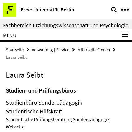
Springe
Service-
Freie Universität Berlin
direkt
Navigation
zu
Fachbereich Erziehungswissenschaft und Psychologie
Inhalt
MENÜ
Startseite
Verwaltung | Service
Mitarbeiter*innen
Laura Seibt
Laura Seibt
Studien- und Prüfungsbüros
Studienbüro Sonderpädagogik
Studentische Hilfskraft
Studentische Prüfungsberatung Sonderpädagogik,
Webseite