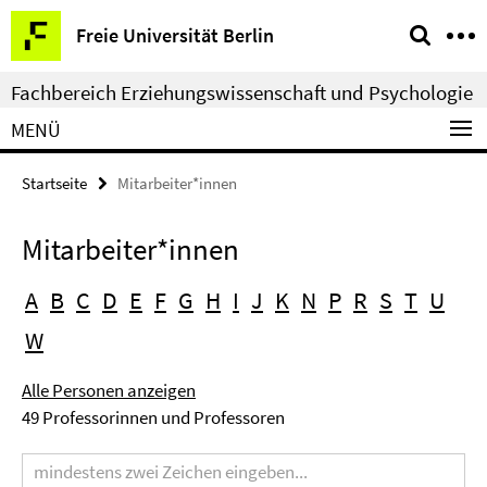
Springe
Service-
Freie Universität Berlin
direkt
Navigation
zu
Fachbereich Erziehungswissenschaft und Psychologie
Inhalt
MENÜ
Startseite
Mitarbeiter*innen
Mitarbeiter*innen
A
B
C
D
E
F
G
H
I
J
K
N
P
R
S
T
U
W
Alle Personen anzeigen
49 Professorinnen und Professoren
Suchbegriff