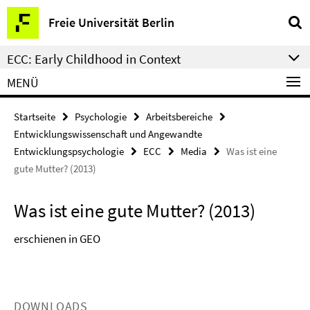
Springe
Service-
Freie Universität Berlin
direkt
Navigation
zu
ECC: Early Childhood in Context
Inhalt
MENÜ
Startseite
Psychologie
Arbeitsbereiche
Entwicklungswissenschaft und Angewandte
Entwicklungspsychologie
ECC
Media
Was ist eine
gute Mutter? (2013)
Was ist eine gute Mutter? (2013)
erschienen in GEO
DOWNLOADS