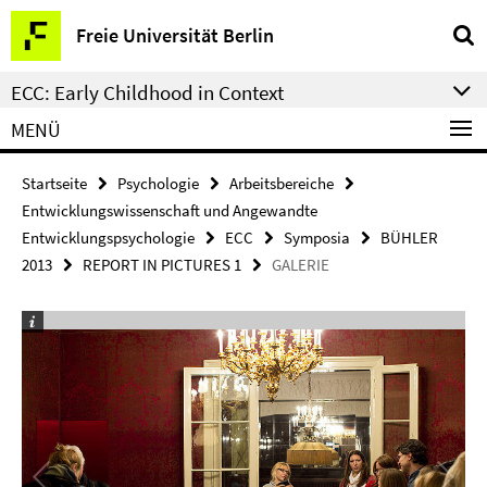
Springe
Service-
Freie Universität Berlin
direkt
Navigation
zu
ECC: Early Childhood in Context
Inhalt
MENÜ
Startseite
Psychologie
Arbeitsbereiche
Entwicklungswissenschaft und Angewandte
Entwicklungspsychologie
ECC
Symposia
BÜHLER
2013
REPORT IN PICTURES 1
GALERIE