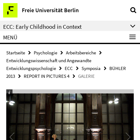
Springe
Service-
Freie Universität Berlin
direkt
Navigation
zu
ECC: Early Childhood in Context
Inhalt
MENÜ
Startseite
Psychologie
Arbeitsbereiche
Entwicklungswissenschaft und Angewandte
Entwicklungspsychologie
ECC
Symposia
BÜHLER
2013
REPORT IN PICTURES 4
GALERIE