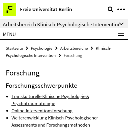
Springe
Service-
Freie Universität Berlin
direkt
Navigation
zu
Arbeitsbereich Klinisch-Psychologische Intervention
Inhalt
MENÜ
Startseite
Psychologie
Arbeitsbereiche
Klinisch-
Psychologische Intervention
Forschung
Forschung
Forschungsschwerpunkte
Transkulturelle Klinische Psychologie &
Psychotraumatologie
Online-Interventionsforschung
Weiterenwicklung Klinisch-Psychologischer
Assessments und Forschungsmethoden