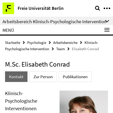
Springe
Service-
Freie Universität Berlin
direkt
Navigation
zu
Arbeitsbereich Klinisch-Psychologische Intervention
Inhalt
MENÜ
Startseite
Psychologie
Arbeitsbereiche
Klinisch-
Psychologische Intervention
Team
Elisabeth Conrad
M.Sc. Elisabeth Conrad
Kontakt
Zur Person
Publikationen
Klinisch-
Psychologische
Interventionen