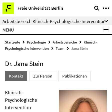
Springe
Service-
Freie Universität Berlin
direkt
Navigation
zu
Arbeitsbereich Klinisch-Psychologische Intervention
Inhalt
MENÜ
Startseite
Psychologie
Arbeitsbereiche
Klinisch-
Psychologische Intervention
Team
Jana Stein
Dr. Jana Stein
Kontakt
Zur Person
Publikationen
Klinisch-
Psychologische
Intervention