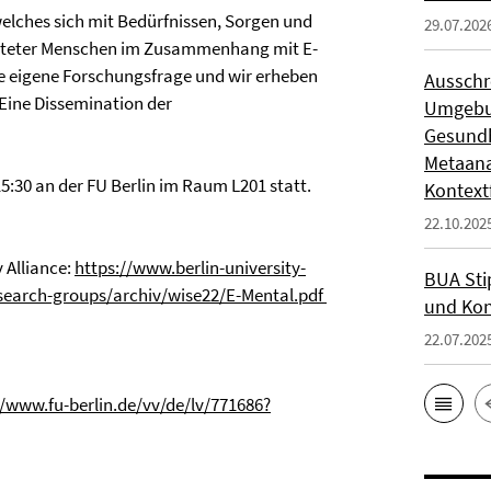
lches sich mit Bedürfnissen, Sorgen und
29.07.202
chteter Menschen im Zusammenhang mit E-
re eigene Forschungsfrage und wir erheben
Ausschr
Eine Dissemination der
Umgebun
Gesundh
Metaana
5:30 an der FU Berlin im Raum L201 statt.
Kontext
22.10.202
y Alliance:
https://www.berlin-university-
BUA Sti
search-groups/archiv/wise22/E-Mental.pdf
und Kon
22.07.202
//www.fu-berlin.de/vv/de/lv/771686?