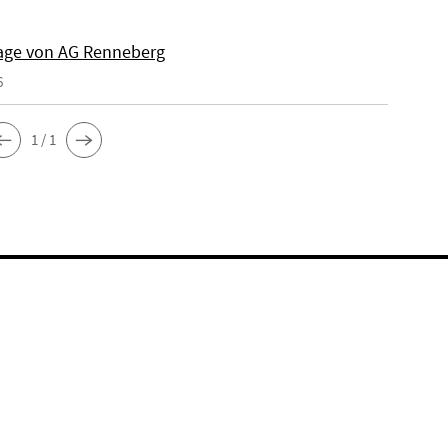
ge von AG Renneberg
6
1 / 1