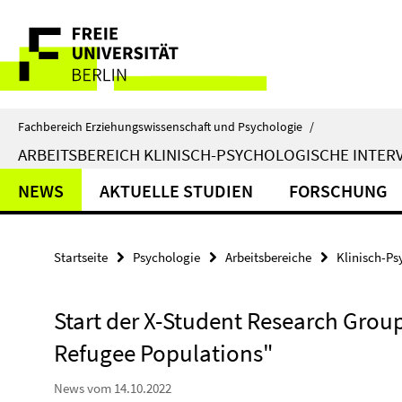
Springe
Service-
direkt
zu
Navigation
Inhalt
Fachbereich Erziehungswissenschaft und Psychologie
/
ARBEITSBEREICH KLINISCH-PSYCHOLOGISCHE INTER
NEWS
AKTUELLE STUDIEN
FORSCHUNG
Startseite
Psychologie
Arbeitsbereiche
Klinisch-Ps
Start der X-Student Research Group
Refugee Populations"
News vom 14.10.2022