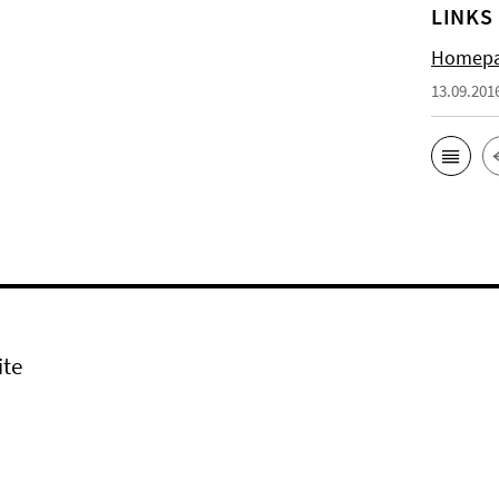
LINKS
Homepa
13.09.201
ite