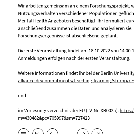
Wir arbeiten gemeinsam an einem Forschungsprojekt, we
Nutzungsverhalten verschiedener Populationen geflü
Mental Health Angeboten beschäftigt. Ihr formuliert eu
anschließend zusammen die Daten und analysieren sie. 
Forschungsergebnisse ist abschließend geplant.
Die erste Veranstaltung findet am 18.10.2022 von 14:00-1
Anmeldungen erfolgen nach der ersten Veranstaltung.
Weitere Informationen findet ihr bei der Berlin Universit
alliance.de/commitments/teaching-learning/sturop/re
und
im Vorlesungsverzeichnis der FU (LV-Nr. XR002a):
https:
m=430482&pc=705997&sm=727423