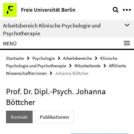
Springe
Service-
Freie Universität Berlin
direkt
Navigation
zu
Arbeitsbereich Klinische Psychologie und
Inhalt
Psychotherapie
MENÜ
Startseite
Psychologie
Arbeitsbereiche
Klinische
Psychologie und Psychotherapie
Mitarbeitende
Affiliierte
Wissenschaftler:innen
Johanna Böttcher
Prof. Dr. Dipl.-Psych. Johanna
Böttcher
Kontakt
Publikationen