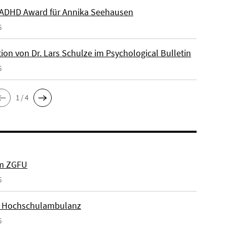
ADHD Award für Annika Seehausen
6
ion von Dr. Lars Schulze im Psychological Bulletin
6
1 / 4
um ZGFU
6
r Hochschulambulanz
6