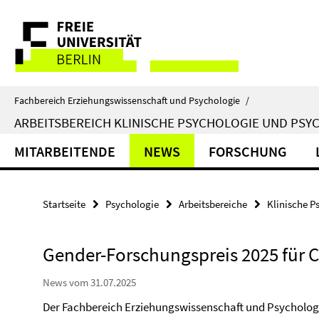
Springe
Service-
direkt
zu
Navigation
Inhalt
Fachbereich Erziehungswissenschaft und Psychologie
/
ARBEITSBEREICH KLINISCHE PSYCHOLOGIE UND PSY
MITARBEITENDE
NEWS
FORSCHUNG
Startseite
Psychologie
Arbeitsbereiche
Klinische P
Gender-Forschungspreis 2025 für 
News vom 31.07.2025
Der Fachbereich Erziehungswissenschaft und Psychologie