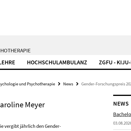
CHOTHERAPIE
LEHRE
HOCHSCHULAMBULANZ
ZGFU - KIJ
sychologie und Psychotherapie
News
Gender-Forschungspreis 202
Caroline Meyer
NEWS
Bachelo
03.08.202
 vergibt jährlich den Gender-