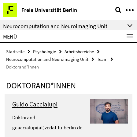
Springe
Service-
Freie Universität Berlin
direkt
Navigation
zu
Neurocomputation and Neuroimaging Unit
Inhalt
MENÜ
Startseite
Psychologie
Arbeitsbereiche
Neurocomputation and Neuroimaging Unit
Team
Doktorand*innen
DOKTORAND*INNEN
Guido Caccialupi
Doktorand
gcaccialupi(at)zedat.fu-berlin.de