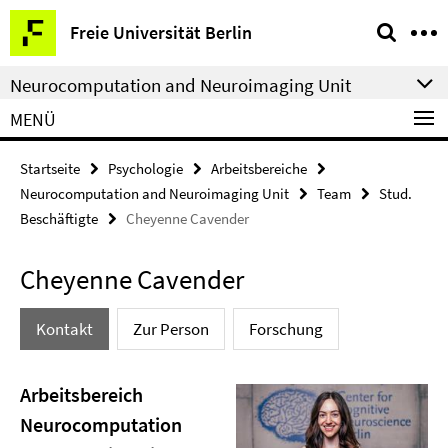
Springe
Service-
Freie Universität Berlin
direkt
Navigation
zu
Neurocomputation and Neuroimaging Unit
Inhalt
MENÜ
Startseite
Psychologie
Arbeitsbereiche
Neurocomputation and Neuroimaging Unit
Team
Stud.
Beschäftigte
Cheyenne Cavender
Cheyenne Cavender
Kontakt
Zur Person
Forschung
Arbeitsbereich
Neurocomputation