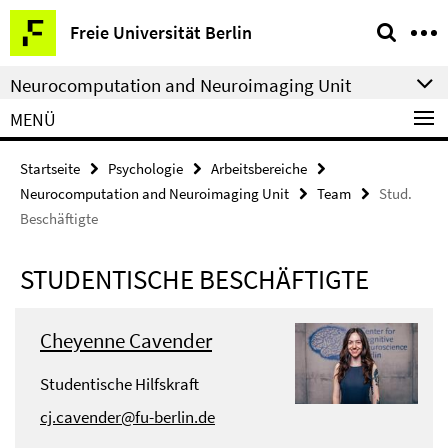
Springe
Service-
Freie Universität Berlin
direkt
Navigation
zu
Neurocomputation and Neuroimaging Unit
Inhalt
MENÜ
Startseite
Psychologie
Arbeitsbereiche
Neurocomputation and Neuroimaging Unit
Team
Stud.
Beschäftigte
STUDENTISCHE BESCHÄFTIGTE
Cheyenne Cavender
Studentische Hilfskraft
cj.cavender@fu-berlin.de