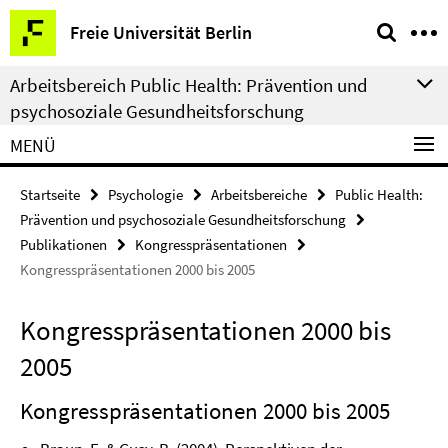
Springe
Service-
Freie Universität Berlin
direkt
Navigation
zu
Arbeitsbereich Public Health: Prävention und
Inhalt
psychosoziale Gesundheitsforschung
MENÜ
Startseite
Psychologie
Arbeitsbereiche
Public Health:
Prävention und psychosoziale Gesundheitsforschung
Publikationen
Kongresspräsentationen
Kongresspräsentationen 2000 bis 2005
Kongresspräsentationen 2000 bis
2005
Kongresspräsentationen 2000 bis 2005