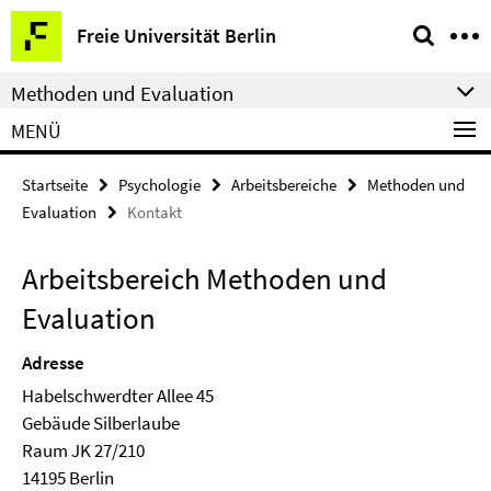
Springe
Service-
Freie Universität Berlin
direkt
Navigation
zu
Methoden und Evaluation
Inhalt
MENÜ
Startseite
Psychologie
Arbeitsbereiche
Methoden und
Evaluation
Kontakt
Arbeitsbereich Methoden und
Evaluation
Adresse
Habelschwerdter Allee 45
Ge­bäude Silberlaube
Raum JK 27/210
14195 Berlin