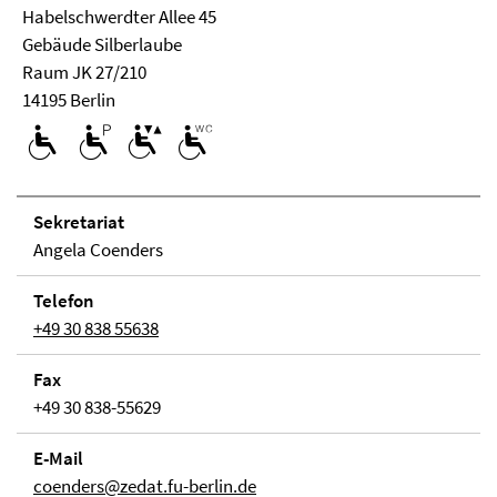
Habelschwerdter Allee 45
Ge­bäude Silberlaube
Raum JK 27/210
14195 Berlin
Se­kre­ta­ri­at
Angela Coenders
Telefon
+49 30 838 55638
Fax
+49 30 838-55629
E-Mail
coenders@zedat.fu-berlin.de