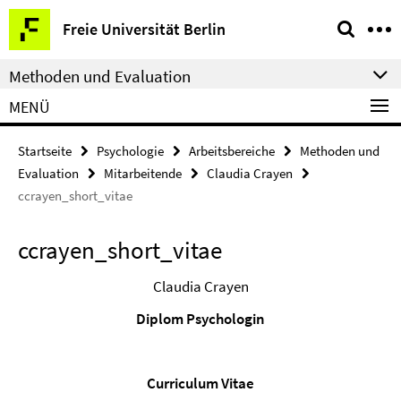
Springe
Service-
Freie Universität Berlin
direkt
Navigation
zu
Methoden und Evaluation
Inhalt
MENÜ
Startseite
Psychologie
Arbeitsbereiche
Methoden und
Evaluation
Mitarbeitende
Claudia Crayen
ccrayen_short_vitae
ccrayen_short_vitae
Claudia Crayen
Diplom Psychologin
Curriculum Vitae