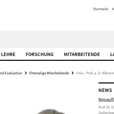
Startseite
M
 LEHRE
FORSCHUNG
MITARBEITENDE
L
nd Evaluation
Ehemalige Mitarbeitende
Univ.- Prof. a. D. Albrech
NEWS
Neuaufl
Prof. Dr. 
Gollwitzer