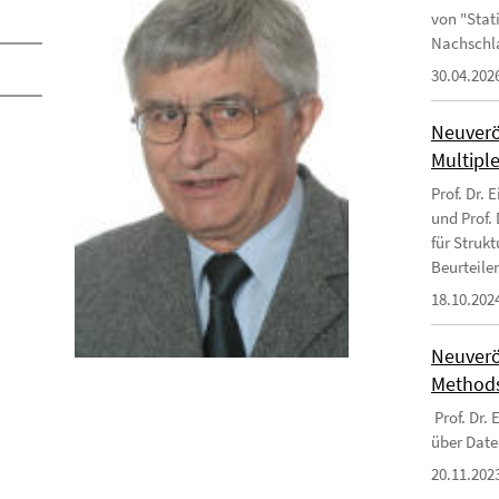
von "Stat
Nachschl
30.04.202
Neuverö
Multipl
Prof. Dr. 
und Prof.
für Struk
Beurteile
18.10.202
Neuverö
Methods
Prof. Dr.
über Date
20.11.202