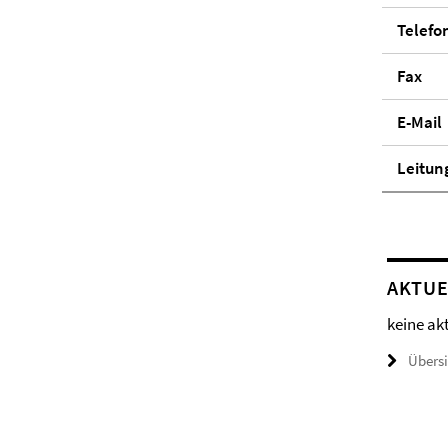
Telefo
Fax
E-Mail
Lei­tun
AKTUE
keine ak
Übers