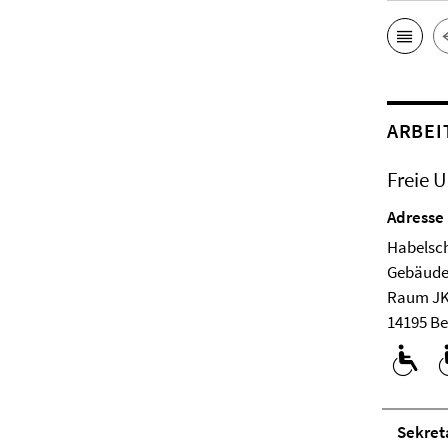
ARBEI
Freie U
Adresse
Habelsch
Ge­bäude
Raum JK
14195 Be
Se­kre­ta