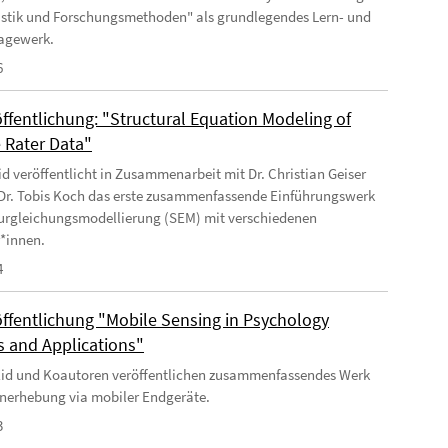
istik und Forschungsmethoden" als grundlegendes Lern- und
agewerk.
6
ffentlichung: "Structural Equation Modeling of
e Rater Data"
Eid veröffentlicht in Zusammenarbeit mit Dr. Christian Geiser
 Dr. Tobis Koch das erste zusammenfassende Einführungswerk
turgleichungsmodellierung (SEM) mit verschiedenen
r*innen.
4
ffentlichung "Mobile Sensing in Psychology
 and Applications"
 Eid und Koautoren veröffentlichen zusammenfassendes Werk
nerhebung via mobiler Endgeräte.
3