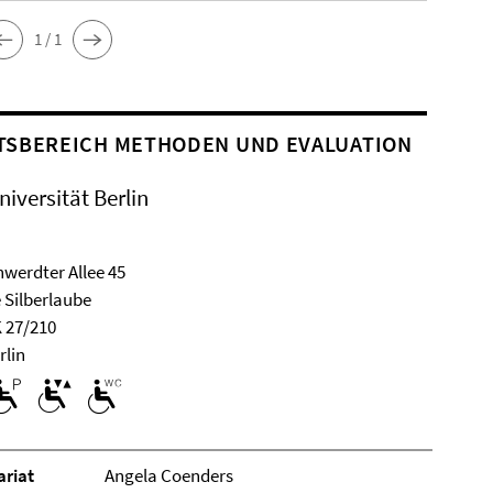
1 / 1
TSBEREICH METHODEN UND EVALUATION
niversität Berlin
werdter Allee 45
 Silberlaube
 27/210
rlin
­ri­at
Angela Coenders