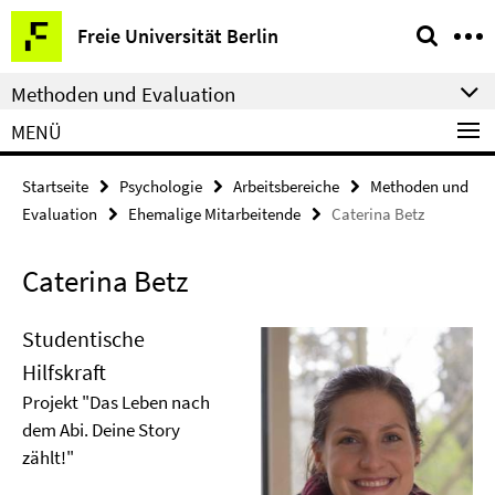
Springe
Service-
Freie Universität Berlin
direkt
Navigation
zu
Methoden und Evaluation
Inhalt
MENÜ
Startseite
Psychologie
Arbeitsbereiche
Methoden und
Evaluation
Ehemalige Mitarbeitende
Caterina Betz
Caterina Betz
Studentische
Hilfskraft
Projekt "Das Leben nach
dem Abi. Deine Story
zählt!"