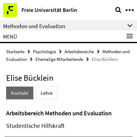
Springe
Service-
Freie Universität Berlin
direkt
Navigation
zu
Methoden und Evaluation
Inhalt
MENÜ
Startseite
Psychologie
Arbeitsbereiche
Methoden und
Evaluation
Ehemalige Mitarbeitende
Elise Bücklein
Elise Bücklein
Kontakt
Lehre
Arbeitsbereich Methoden und Evaluation
Studentische Hilfskraft