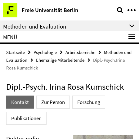
Springe
Service-
Freie Universität Berlin
direkt
Navigation
zu
Methoden und Evaluation
Inhalt
MENÜ
Startseite
Psychologie
Arbeitsbereiche
Methoden und
Evaluation
Ehemalige Mitarbeitende
Dipl.-Psych.Irina
Rosa Kumschick
Dipl.-Psych. Irina Rosa Kumschick
Kontakt
Zur Person
Forschung
Publikationen
Doktorandin