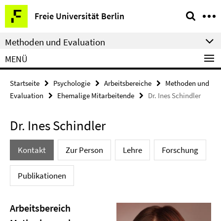
Springe
Service-
Freie Universität Berlin
direkt
Navigation
zu
Methoden und Evaluation
Inhalt
MENÜ
Startseite
Psychologie
Arbeitsbereiche
Methoden und
Evaluation
Ehemalige Mitarbeitende
Dr. Ines Schindler
Dr. Ines Schindler
Kontakt
Zur Person
Lehre
Forschung
Publikationen
Arbeitsbereich