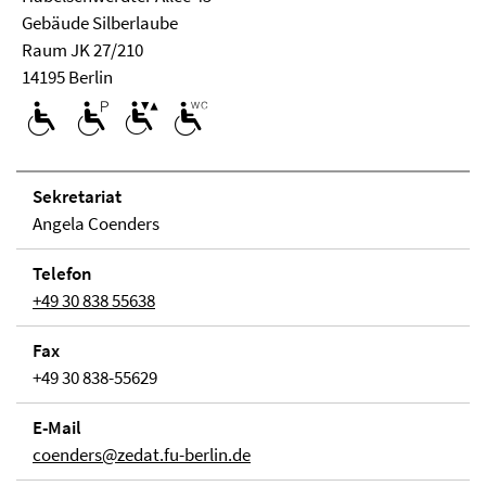
Ge­bäude Silberlaube
Raum JK 27/210
14195 Berlin
Se­kre­ta­ri­at
Angela Coenders
Telefon
+49 30 838 55638
Fax
+49 30 838-55629
E-Mail
coenders@zedat.fu-berlin.de