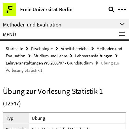
Springe
Service-
Freie Universität Berlin
direkt
Navigation
zu
Methoden und Evaluation
Inhalt
MENÜ
Startseite
Psychologie
Arbeitsbereiche
Methoden und
Evaluation
Studium und Lehre
Lehrveranstaltungen
Lehrveranstaltungen WS 2006/07 - Grundstudium
Übung zur
Vorlesung Statistik 1
Übung zur Vorlesung Statistik 1
(12547)
Typ
Übung