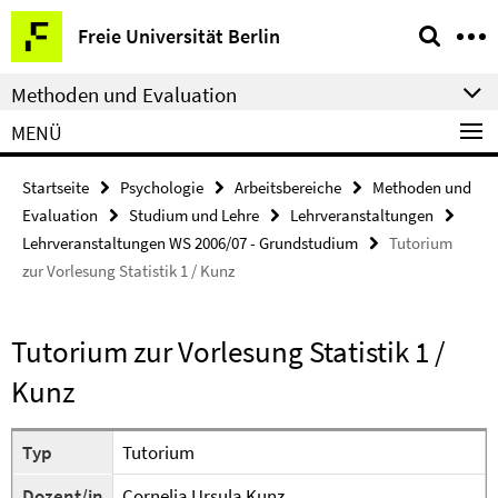
Springe
Service-
Freie Universität Berlin
direkt
Navigation
zu
Methoden und Evaluation
Inhalt
MENÜ
Startseite
Psychologie
Arbeitsbereiche
Methoden und
Evaluation
Studium und Lehre
Lehrveranstaltungen
Lehrveranstaltungen WS 2006/07 - Grundstudium
Tutorium
zur Vorlesung Statistik 1 / Kunz
Tutorium zur Vorlesung Statistik 1 /
Kunz
Typ
Tutorium
Dozent/in
Cornelia Ursula Kunz