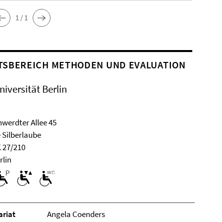
1 / 1
TSBEREICH METHODEN UND EVALUATION
niversität Berlin
werdter Allee 45
 Silberlaube
 27/210
rlin
­ri­at
Angela Coenders