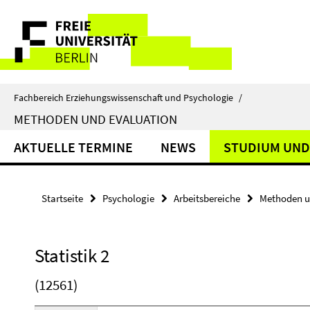
Springe
Service-
direkt
zu
Navigation
Inhalt
Fachbereich Erziehungswissenschaft und Psychologie
/
METHODEN UND EVALUATION
AKTUELLE TERMINE
NEWS
STUDIUM UND
Startseite
Psychologie
Arbeitsbereiche
Methoden u
Statistik 2
(12561)