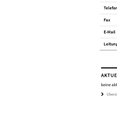
Telefo
Fax
E-Mail
Lei­tun
AKTUE
keine ak
Übers