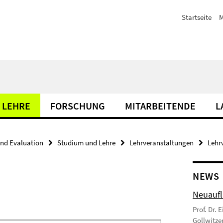
Startseite
M
 LEHRE
FORSCHUNG
MITARBEITENDE
L
nd Evaluation
Studium und Lehre
Lehrveranstaltungen
Lehr
NEWS
Neuaufl
Prof. Dr. 
Gollwitzer