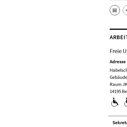
ARBEI
Freie U
Adresse
Habelsch
Ge­bäude
Raum JK
14195 Be
Se­kre­ta