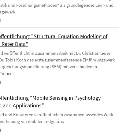
istik und Forschungsmethoden" als grundlegendes Lern- und
agewerk.
6
ffentlichung: "Structural Equation Modeling of
e Rater Data"
Eid veröffentlicht in Zusammenarbeit mit Dr. Christian Geiser
 Dr. Tobis Koch das erste zusammenfassende Einführungswerk
turgleichungsmodellierung (SEM) mit verschiedenen
r*innen.
4
ffentlichung "Mobile Sensing in Psychology
 and Applications"
 Eid und Koautoren veröffentlichen zusammenfassendes Werk
nerhebung via mobiler Endgeräte.
3