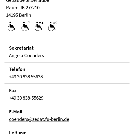
Ge­bäude Silberlaube
Raum JK 27/210
14195 Berlin
Se­kre­ta­ri­at
Angela Coenders
Telefon
+49 30 838 55638
Fax
+49 30 838-55629
E-Mail
coenders@zedat.fu-berlin.de
Lei­tung