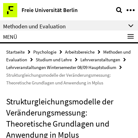
Springe
Service-
Freie Universität Berlin
direkt
Navigation
zu
Methoden und Evaluation
Inhalt
MENÜ
Startseite
Psychologie
Arbeitsbereiche
Methoden und
Evaluation
Studium und Lehre
Lehrveranstaltungen
Lehrveranstaltungen Wintersemester 08/09 Hauptstudium
Strukturgleichungsmodelle der Veränderungsmessung:
Theoretische Grundlagen und Anwendung in Mplus
Strukturgleichungsmodelle der
Veränderungsmessung:
Theoretische Grundlagen und
Anwendung in Mplus