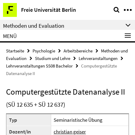
Springe
Service-
Freie Universität Berlin
direkt
Navigation
zu
Methoden und Evaluation
Inhalt
MENÜ
Startseite
Psychologie
Arbeitsbereiche
Methoden und
Evaluation
Studium und Lehre
Lehrveranstaltungen
Lehrveranstaltungen SS08 Bachelor
Computergestützte
Datenanalyse II
Computergestützte Datenanalyse II
(SÜ 12 635 + SÜ 12 637)
Typ
Seminaristische Übung
Dozent/in
christian geiser