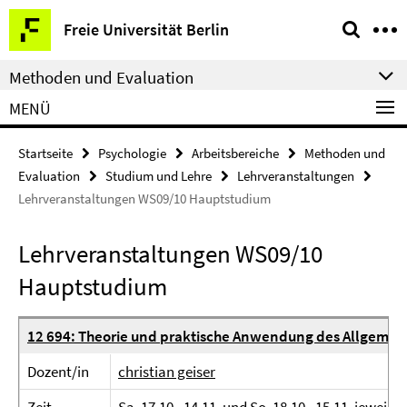
Springe
Service-
Freie Universität Berlin
direkt
Navigation
zu
Methoden und Evaluation
Inhalt
MENÜ
Startseite
Psychologie
Arbeitsbereiche
Methoden und
Evaluation
Studium und Lehre
Lehrveranstaltungen
Lehrveranstaltungen WS09/10 Hauptstudium
Lehrveranstaltungen WS09/10
Hauptstudium
12 694: Theorie und praktische Anwendung des Allgemei
Dozent/in
christian geiser