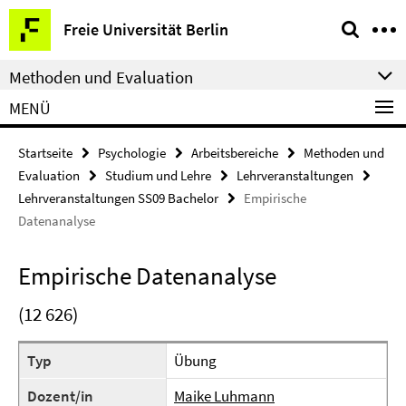
Springe
Service-
Freie Universität Berlin
direkt
Navigation
zu
Methoden und Evaluation
Inhalt
MENÜ
Startseite
Psychologie
Arbeitsbereiche
Methoden und
Evaluation
Studium und Lehre
Lehrveranstaltungen
Lehrveranstaltungen SS09 Bachelor
Empirische
Datenanalyse
Empirische Datenanalyse
(12 626)
Typ
Übung
Dozent/in
Maike Luhmann