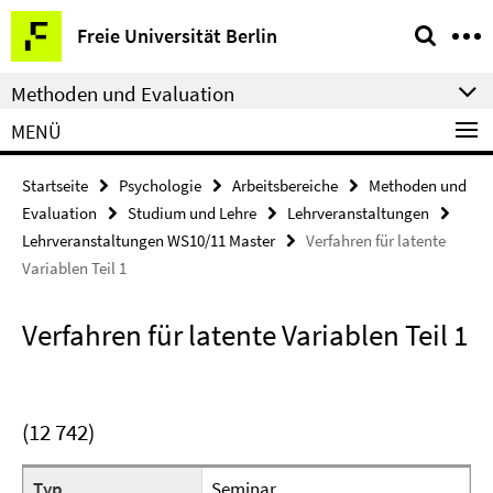
Springe
Service-
Freie Universität Berlin
direkt
Navigation
zu
Methoden und Evaluation
Inhalt
MENÜ
Startseite
Psychologie
Arbeitsbereiche
Methoden und
Evaluation
Studium und Lehre
Lehrveranstaltungen
Lehrveranstaltungen WS10/11 Master
Verfahren für latente
Variablen Teil 1
Verfahren für latente Variablen Teil 1
(12 742)
Typ
Seminar