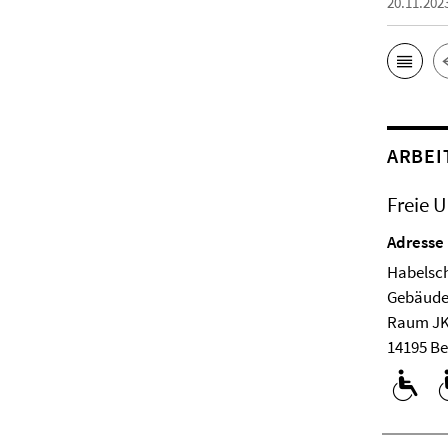
20.11.202
ARBEI
Freie U
Adresse
Habelsch
Ge­bäude
Raum JK
14195 Be