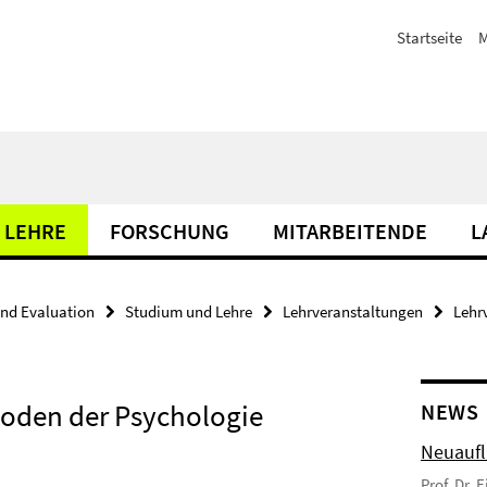
Startseite
M
 LEHRE
FORSCHUNG
MITARBEITENDE
L
nd Evaluation
Studium und Lehre
Lehrveranstaltungen
Lehr
oden der Psychologie
NEWS
Neuaufl
Prof. Dr. 