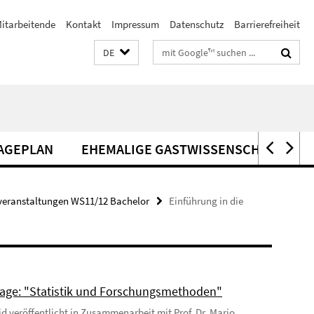
itarbeitende
Kontakt
Impressum
Datenschutz
Barrierefreiheit
Suchbegriffe
DE
AGEPLAN
EHEMALIGE GASTWISSENSCHAFTLER*
veranstaltungen WS11/12 Bachelor
Einführung in die
age: "Statistik und Forschungsmethoden"
Eid veröffentlicht in Zusammenarbeit mit Prof. Dr. Mario