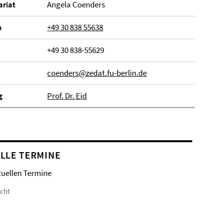
­ri­at
Angela Coenders
n
+49 30 838 55638
+49 30 838-55629
coenders@zedat.fu-berlin.de
g
Prof. Dr. Eid
LLE TERMINE
tuellen Termine
icht