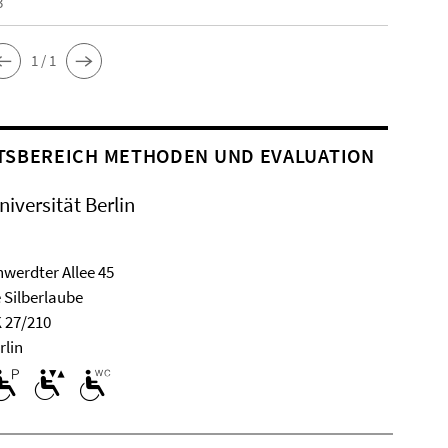
3
1 / 1
TSBEREICH METHODEN UND EVALUATION
niversität Berlin
werdter Allee 45
 Silberlaube
 27/210
rlin