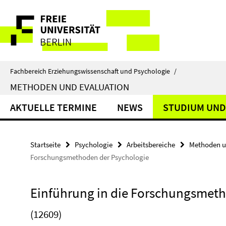
Springe
Service-
direkt
zu
Navigation
Inhalt
Fachbereich Erziehungswissenschaft und Psychologie
/
METHODEN UND EVALUATION
AKTUELLE TERMINE
NEWS
STUDIUM UND
Startseite
Psychologie
Arbeitsbereiche
Methoden u
Forschungsmethoden der Psychologie
Einführung in die Forschungsmeth
(12609)