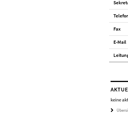
Se­kre­ta
Telefo
Fax
E-Mail
Lei­tun
AKTUE
keine ak
Übers