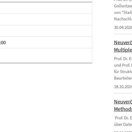
Gollwitzer
von "Stat
Nachschl
30.04.202
Neuverö
:00
Multipl
Prof. Dr. 
und Prof.
für Struk
Beurteile
18.10.202
Neuverö
Methods
Prof. Dr.
über Date