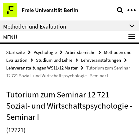
Springe
Service-
Freie Universität Berlin
direkt
Navigation
zu
Methoden und Evaluation
Inhalt
MENÜ
Startseite
Psychologie
Arbeitsbereiche
Methoden und
Evaluation
Studium und Lehre
Lehrveranstaltungen
Lehrveranstaltungen WS11/12 Master
Tutorium zum Seminar
12 721 Sozial- und Wirtschaftspsychologie - Seminar I
Tutorium zum Seminar 12 721
Sozial- und Wirtschaftspsychologie -
Seminar I
(12721)