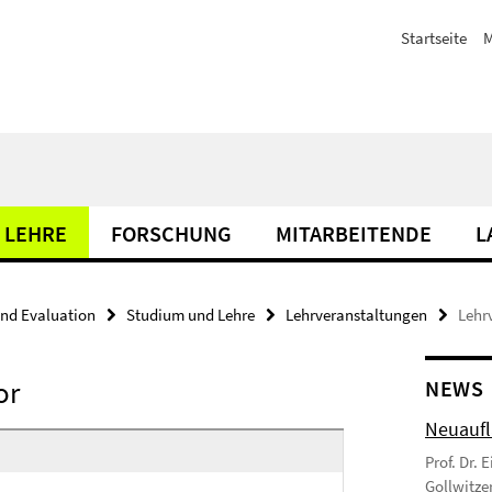
Startseite
M
 LEHRE
FORSCHUNG
MITARBEITENDE
L
nd Evaluation
Studium und Lehre
Lehrveranstaltungen
Lehr
or
NEWS
Neuaufl
Prof. Dr. 
Gollwitzer