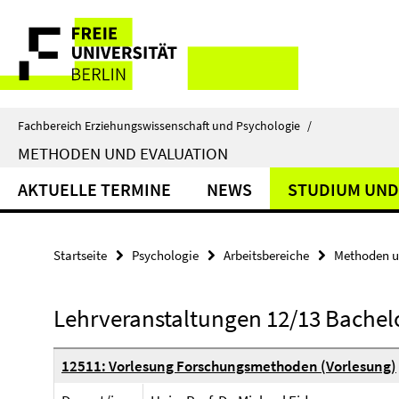
Springe
Service-
direkt
zu
Navigation
Inhalt
Fachbereich Erziehungswissenschaft und Psychologie
/
METHODEN UND EVALUATION
AKTUELLE TERMINE
NEWS
STUDIUM UND
Startseite
Psychologie
Arbeitsbereiche
Methoden u
Lehrveranstaltungen 12/13 Bachel
12511: Vorlesung Forschungsmethoden (Vorlesung)