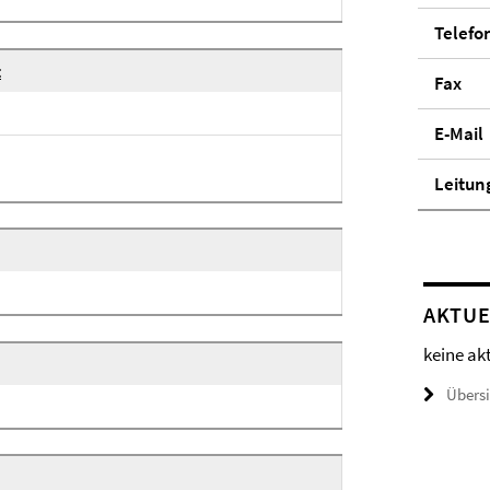
Telefo
t
Fax
E-Mail
Lei­tun
AKTUE
keine ak
Übers