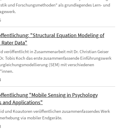
istik und Forschungsmethoden" als grundlegendes Lern- und
agewerk.
6
ffentlichung: "Structural Equation Modeling of
e Rater Data"
Eid veröffentlicht in Zusammenarbeit mit Dr. Christian Geiser
 Dr. Tobis Koch das erste zusammenfassende Einführungswerk
turgleichungsmodellierung (SEM) mit verschiedenen
r*innen.
4
ffentlichung "Mobile Sensing in Psychology
 and Applications"
 Eid und Koautoren veröffentlichen zusammenfassendes Werk
nerhebung via mobiler Endgeräte.
3