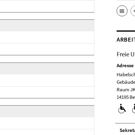
ARBEI
Freie U
Adresse
Habelsch
Ge­bäude
Raum JK
14195 Be
Se­kre­ta