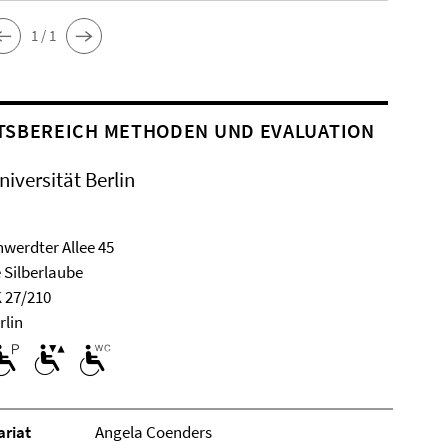
1 / 1
TSBEREICH METHODEN UND EVALUATION
niversität Berlin
werdter Allee 45
 Silberlaube
 27/210
rlin
­ri­at
Angela Coenders