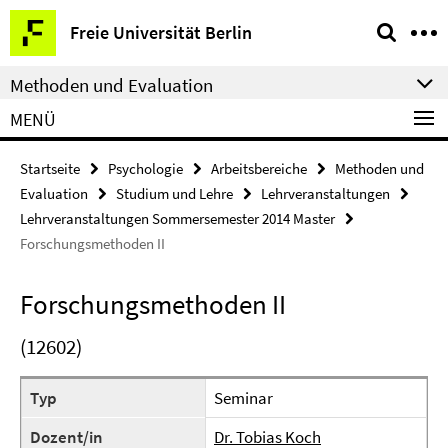
Springe
Service-
Freie Universität Berlin
direkt
Navigation
zu
Methoden und Evaluation
Inhalt
MENÜ
Startseite
Psychologie
Arbeitsbereiche
Methoden und
Evaluation
Studium und Lehre
Lehrveranstaltungen
Lehrveranstaltungen Sommersemester 2014 Master
Forschungsmethoden II
Forschungsmethoden II
(12602)
Typ
Seminar
Dozent/in
Dr. Tobias Koch