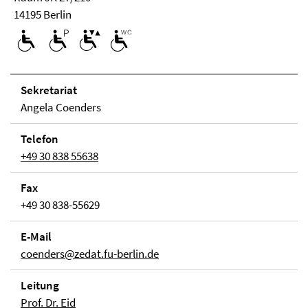
14195 Berlin
Se­kre­ta­ri­at
Angela Coenders
Telefon
+49 30 838 55638
Fax
+49 30 838-55629
E-Mail
coenders@zedat.fu-berlin.de
Lei­tung
Prof. Dr. Eid