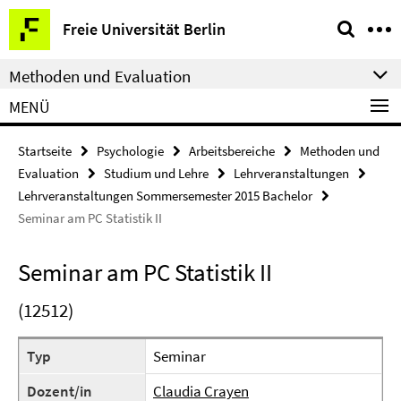
Springe
Service-
Freie Universität Berlin
direkt
Navigation
zu
Methoden und Evaluation
Inhalt
MENÜ
Startseite
Psychologie
Arbeitsbereiche
Methoden und
Evaluation
Studium und Lehre
Lehrveranstaltungen
Lehrveranstaltungen Sommersemester 2015 Bachelor
Seminar am PC Statistik II
Seminar am PC Statistik II
(12512)
Typ
Seminar
Dozent/in
Claudia Crayen