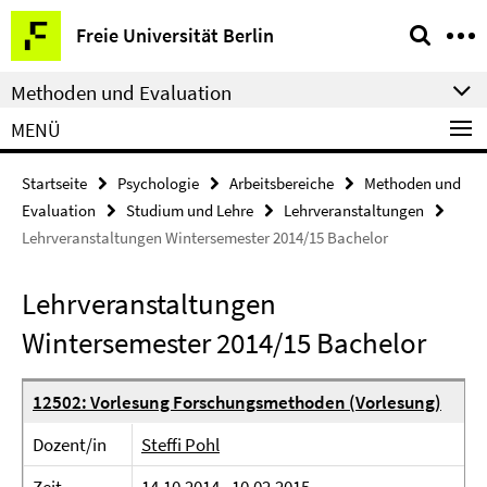
Springe
Service-
Freie Universität Berlin
direkt
Navigation
zu
Methoden und Evaluation
Inhalt
MENÜ
Startseite
Psychologie
Arbeitsbereiche
Methoden und
Evaluation
Studium und Lehre
Lehrveranstaltungen
Lehrveranstaltungen Wintersemester 2014/15 Bachelor
Lehrveranstaltungen
Wintersemester 2014/15 Bachelor
12502: Vorlesung Forschungsmethoden (Vorlesung)
Dozent/in
Steffi Pohl