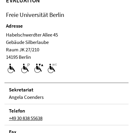
EVALUATION
Freie Universität Berlin
Adresse
Habelschwerdter Allee 45
Ge­bäude Silberlaube
Raum JK 27/210
14195 Berlin
Se­kre­ta­ri­at
Angela Coenders
Telefon
+49 30 838 55638
Fax