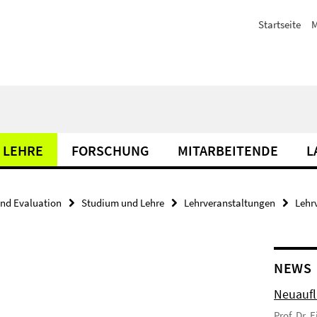
Startseite
M
 LEHRE
FORSCHUNG
MITARBEITENDE
L
nd Evaluation
Studium und Lehre
Lehrveranstaltungen
Lehr
NEWS
Neuaufl
Prof. Dr. 