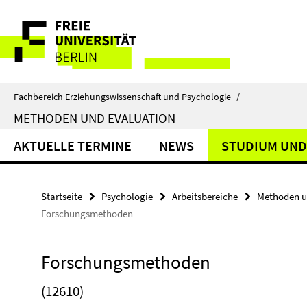
Springe
Service-
direkt
zu
Navigation
Inhalt
Fachbereich Erziehungswissenschaft und Psychologie
/
METHODEN UND EVALUATION
AKTUELLE TERMINE
NEWS
STUDIUM UND
Startseite
Psychologie
Arbeitsbereiche
Methoden u
Forschungsmethoden
Forschungsmethoden
(12610)