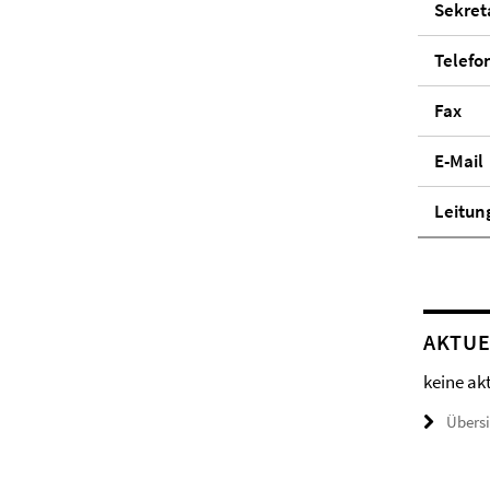
Se­kre­ta
Telefo
Fax
E-Mail
Lei­tun
AKTUE
keine ak
Übers