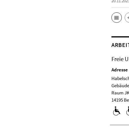
20.11.202
ARBEI
Freie U
Adresse
Habelsch
Ge­bäude
Raum JK
14195 Be