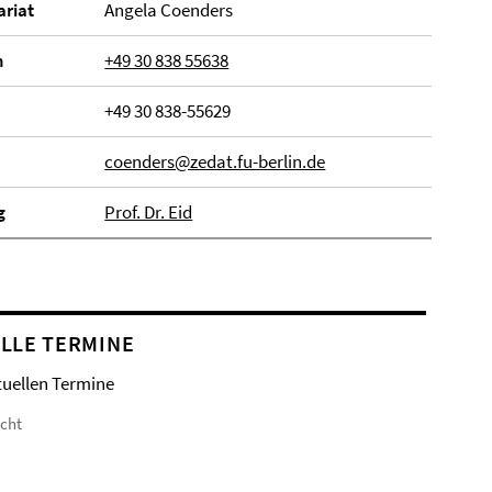
­ri­at
Angela Coenders
n
+49 30 838 55638
+49 30 838-55629
coenders@zedat.fu-berlin.de
g
Prof. Dr. Eid
LLE TERMINE
tuellen Termine
icht