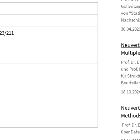
Gollwitzer
von "Stat
Nachschl
30.04.202
 23/211
Neuverö
Multipl
Prof. Dr. 
und Prof.
für Struk
Beurteile
18.10.202
Neuverö
Methods
Prof. Dr.
über Date