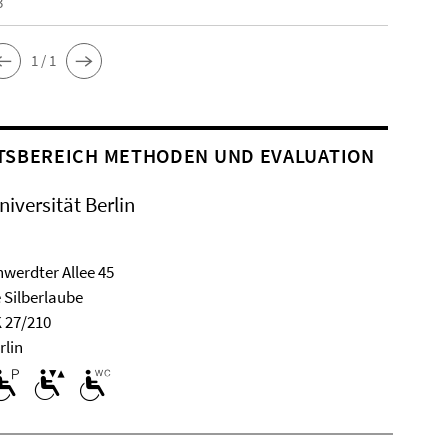
3
1 / 1
TSBEREICH METHODEN UND EVALUATION
niversität Berlin
werdter Allee 45
 Silberlaube
 27/210
rlin