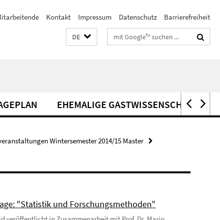
itarbeitende
Kontakt
Impressum
Datenschutz
Barrierefreiheit
Suchbegriffe
DE
AGEPLAN
EHEMALIGE GASTWISSENSCHAFTLER*
veranstaltungen Wintersemester 2014/15 Master
age: "Statistik und Forschungsmethoden"
Eid veröffentlicht in Zusammenarbeit mit Prof. Dr. Mario