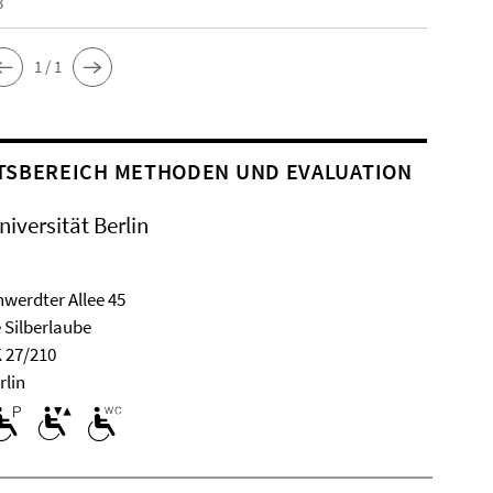
3
1 / 1
TSBEREICH METHODEN UND EVALUATION
niversität Berlin
werdter Allee 45
 Silberlaube
 27/210
rlin