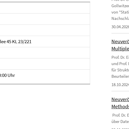
Gollwitzer
von "Stat
Nachschl
30.04.202
Neuverö
lee 45 KL 23/221
Multipl
Prof. Dr. 
und Prof.
für Struk
0:00 Uhr
Beurteile
18.10.202
Neuverö
Methods
Prof. Dr.
über Date