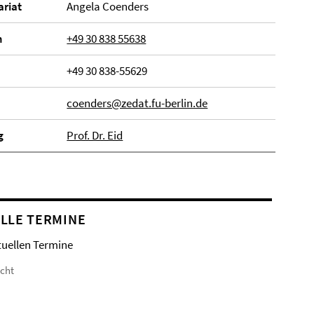
­ri­at
Angela Coenders
n
+49 30 838 55638
+49 30 838-55629
coenders@zedat.fu-berlin.de
g
Prof. Dr. Eid
LLE TERMINE
tuellen Termine
icht