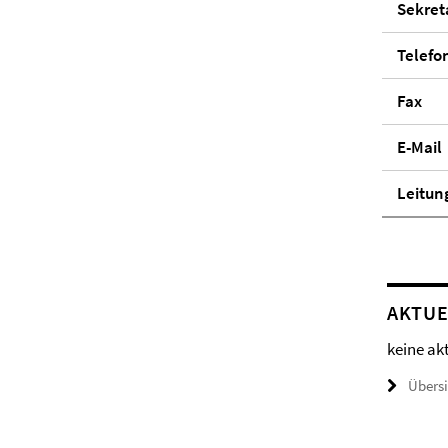
Se­kre­ta
Telefo
Fax
E-Mail
Lei­tun
AKTUE
keine ak
Übers