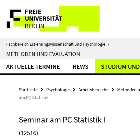
Springe
Service-
direkt
zu
Navigation
Inhalt
Fachbereich Erziehungswissenschaft und Psychologie
/
METHODEN UND EVALUATION
AKTUELLE TERMINE
NEWS
STUDIUM UND
Startseite
Psychologie
Arbeitsbereiche
Methoden u
am PC Statistik I
Seminar am PC Statistik I
(12516)