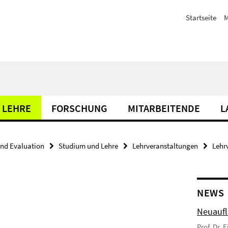
Startseite
M
 LEHRE
FORSCHUNG
MITARBEITENDE
L
nd Evaluation
Studium und Lehre
Lehrveranstaltungen
Lehr
NEWS
Neuaufl
Prof. Dr. 