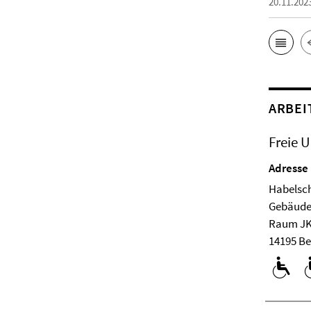
20.11.202
ARBEI
Freie U
Adresse
Habelsch
Ge­bäude
Raum JK
14195 Be