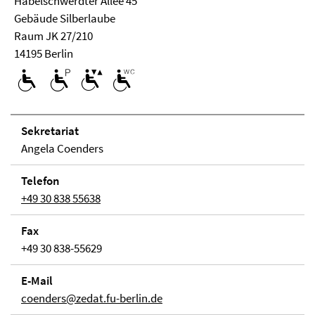
Habelschwerdter Allee 45
Ge­bäude Silberlaube
Raum JK 27/210
14195 Berlin
Se­kre­ta­ri­at
Angela Coenders
Telefon
+49 30 838 55638
Fax
+49 30 838-55629
E-Mail
coenders@zedat.fu-berlin.de