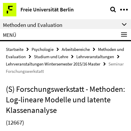
Springe
Service-
Freie Universität Berlin
direkt
Navigation
zu
Methoden und Evaluation
Inhalt
MENÜ
Startseite
Psychologie
Arbeitsbereiche
Methoden und
Evaluation
Studium und Lehre
Lehrveranstaltungen
Lehrveranstaltungen Wintersemester 2015/16 Master
Seminar
Forschungswerkstatt
(S) Forschungswerkstatt - Methoden:
Log-lineare Modelle und latente
Klassenanalyse
(12667)