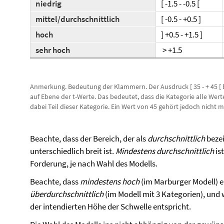
niedrig
[ -1.5 - -0.5 [
mittel/durchschnittlich
[ -0.5 - +0.5 ]
hoch
] +0.5 - +1.5 ]
sehr hoch
> +1.5
Anmerkung. Bedeutung der Klammern. Der Ausdruck [ 35 - + 45 [ 
auf Ebene der t-Werte. Das bedeutet, dass die Kategorie alle Wert
dabei Teil dieser Kategorie. Ein Wert von 45 gehört jedoch nicht m
Beachte, dass der Bereich, der als
durchschnittlich
bezei
unterschiedlich breit ist.
Mindestens durchschnittlich
is
Forderung, je nach Wahl des Modells.
Beachte, dass
mindestens hoch
(im Marburger Modell) ei
überdurchschnittlich
(im Modell mit 3 Kategorien), und 
der intendierten Höhe der Schwelle entspricht.