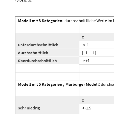
(3 bzw. 5).
Modell mit 3 Kategorien:
durchschnittliche Werte im B
z
unterdurchschnittlich
< -1
durchschnittlich
[ -1 - +1 ]
überdurchschnittlich
> +1
Modell mit 5 Kategorien / Marburger Modell:
durchsc
z
sehr niedrig
< -1.5