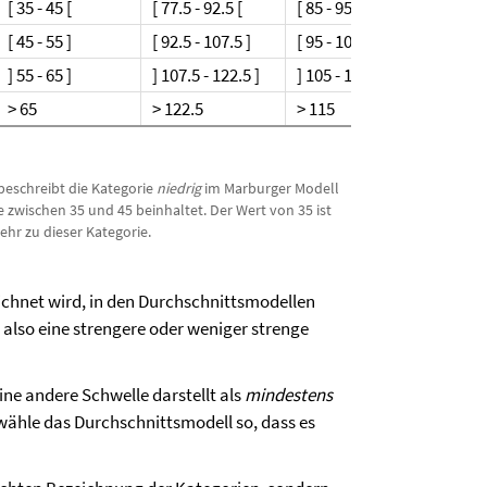
[ 35 - 45 [
[ 77.5 - 92.5 [
[ 85 - 95 [
[ 2 - 4 
[ 45 - 55 ]
[ 92.5 - 107.5 ]
[ 95 - 105 ]
[ 4 - 6 
] 55 - 65 ]
] 107.5 - 122.5 ]
] 105 - 115 ]
] 6 - 8 
> 65
> 122.5
> 115
> 8
beschreibt die Kategorie
niedrig
im Marburger Modell
e zwischen 35 und 45 beinhaltet. Der Wert von 35 ist
ehr zu dieser Kategorie.
chnet wird, in den Durchschnittsmodellen
t also eine strengere oder weniger strenge
ne andere Schwelle darstellt als
mindestens
wähle das Durchschnittsmodell so, dass es