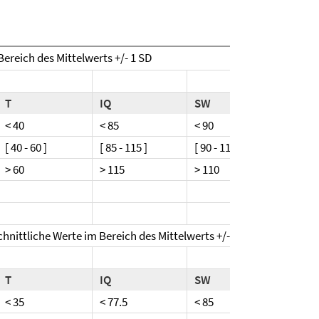
ereich des Mittelwerts +/- 1 SD
T
IQ
SW
C
< 40
< 85
< 90
< 30
[ 40 - 60 ]
[ 85 - 115 ]
[ 90 - 110 ]
[ 3 - 7 
> 60
> 115
> 110
> 7
hnittliche Werte im Bereich des Mittelwerts +/- 0.5 SD
T
IQ
SW
C
< 35
< 77.5
< 85
< 2