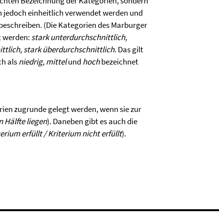
schten Bezeichnung der Kategorien, sondern
n jedoch einheitlich verwendet werden und
beschreiben. (Die Kategorien des Marburger
t werden:
stark unterdurchschnittlich,
ttlich, stark überdurchschnittlich
. Das gilt
ch als
niedrig, mittel
und
hoch
bezeichnet
ien zugrunde gelegt werden, wenn sie zur
n Hälfte liegen
). Daneben gibt es auch die
erium erfüllt / Kriterium nicht erfüllt
).