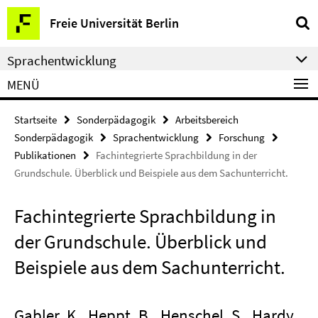
Springe
Service-
Freie Universität Berlin
direkt
Navigation
zu
Sprachentwicklung
Inhalt
MENÜ
Startseite
Sonderpädagogik
Arbeitsbereich
Sonderpädagogik
Sprachentwicklung
Forschung
Publikationen
Fachintegrierte Sprachbildung in der
Grundschule. Überblick und Beispiele aus dem Sachunterricht.
Fachintegrierte Sprachbildung in
der Grundschule. Überblick und
Beispiele aus dem Sachunterricht.
Gabler, K., Heppt, B., Henschel, S., Hardy,