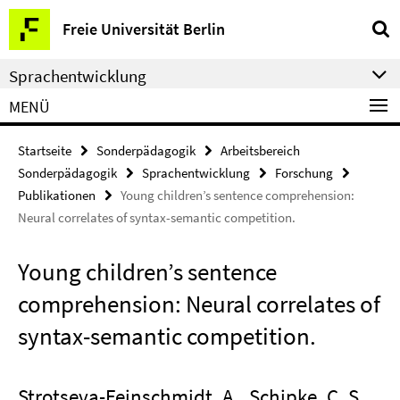
Springe
Service-
Freie Universität Berlin
direkt
Navigation
zu
Sprachentwicklung
Inhalt
MENÜ
Startseite
Sonderpädagogik
Arbeitsbereich
Sonderpädagogik
Sprachentwicklung
Forschung
Publikationen
Young children’s sentence comprehension:
Neural correlates of syntax-semantic competition.
Young children’s sentence
comprehension: Neural correlates of
syntax-semantic competition.
Strotseva-Feinschmidt, A., Schipke, C. S.,