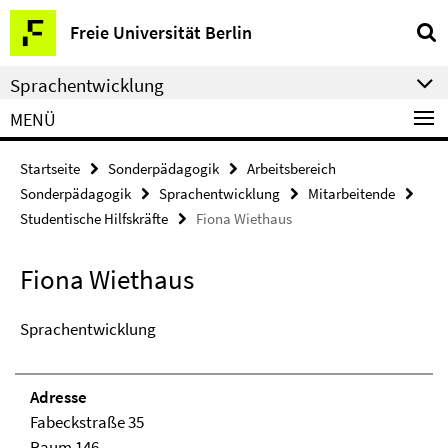
Springe
Service-
Freie Universität Berlin
direkt
Navigation
zu
Sprachentwicklung
Inhalt
MENÜ
Startseite
Sonderpädagogik
Arbeitsbereich
Sonderpädagogik
Sprachentwicklung
Mitarbeitende
Studentische Hilfskräfte
Fiona Wiethaus
Fiona Wiethaus
Sprachentwicklung
Adresse
Fabeckstraße 35
Raum 146