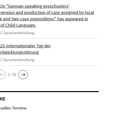
icle "German-speaking preschoolers'
ension and production of case assigned by local
e and two-case prepositions" has appeared in
 of Child Language.
5
Sprachentwicklung
025-Internationaler Tag der
ntwicklungsstörung
5
Sprachentwicklung
1 / 10
NE
tuellen Termine