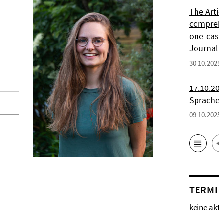
The Art
compreh
one-cas
Journal
30.10.202
17.10.2
Sprache
09.10.202
TERMI
keine ak