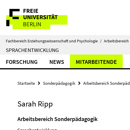
Springe
Service-
direkt
zu
Navigation
Inhalt
Fachbereich Erziehungswissenschaft und Psychologie
/
Arbeitsbereic
SPRACHENTWICKLUNG
FORSCHUNG
NEWS
MITARBEITENDE
Startseite
Sonderpädagogik
Arbeitsbereich Sonderpä
Sarah Ripp
Arbeitsbereich Sonderpädagogik