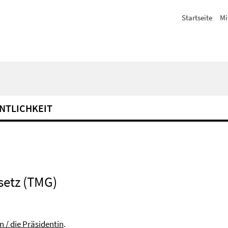
Startseite
Mi
NTLICHKEIT
setz (TMG)
 / die Präsidentin
.