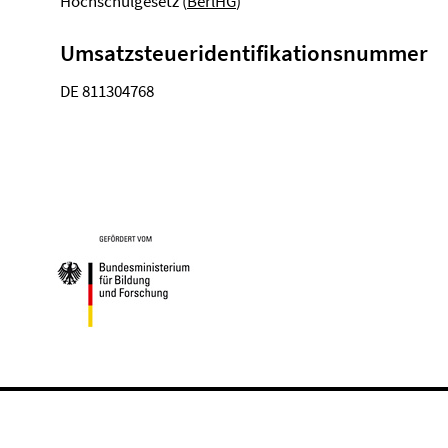
Hochschulgesetz (
BerlHG
)
Umsatzsteueridentifikationsnummer
DE 811304768