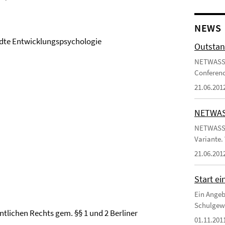
NEWS
dte Entwicklungspsychologie
Outstan
NETWASS V
Conferenc
21.06.201
NETWASS
NETWASS a
Variante.
21.06.201
Start e
Ein Angeb
Schulgewal
entlichen Rechts gem. §§ 1 und 2 Berliner
01.11.201