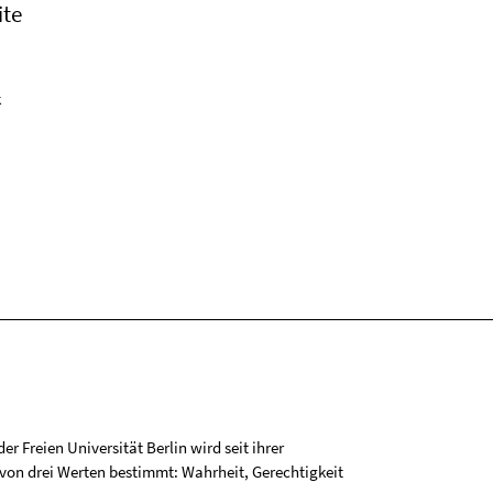
ite
k
r Freien Universität Berlin wird seit ihrer
on drei Werten bestimmt: Wahrheit, Gerechtigkeit