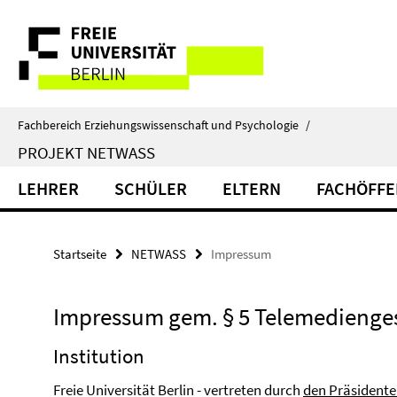
Springe
Service-
direkt
zu
Navigation
Inhalt
Fachbereich Erziehungswissenschaft und Psychologie
/
PROJEKT NETWASS
LEHRER
SCHÜLER
ELTERN
FACHÖFFE
Startseite
NETWASS
Impressum
Impressum gem. § 5 Telemedienge
Institution
Freie Universität Berlin - vertreten durch
den Präsidenten