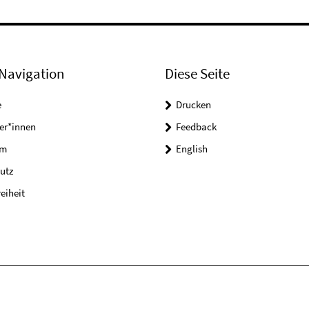
Navigation
Diese Seite
e
Drucken
er*innen
Feedback
um
English
utz
reiheit