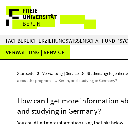
Springe
Service-
direkt
zu
Navigation
Inhalt
FACHBEREICH ERZIEHUNGSWISSENSCHAFT UND PSY
VERWALTUNG | SERVICE
Startseite
Verwaltung | Service
Studienangelegenheit
about the program, FU Berlin, and studying in Germany?
How can I get more information ab
and studying in Germany?
You could find more information using the links below.