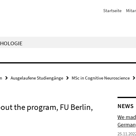
Startseite
Mitar
CHOLOGIE
en
Ausgelaufene Studiengänge
MSc in Cognitive Neuroscience
out the program, FU Berlin,
NEWS
We made 
Germany
25.11.202