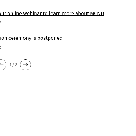
our online webinar to learn more about MCNB
2
ion ceremony is postponed
2
1 / 2