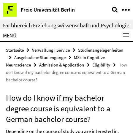
Springe
Service-
Freie Universität Berlin
direkt
Navigation
zu
Fachbereich Erziehungswissenschaft und Psychologie
Inhalt
MENÜ
Startseite
Verwaltung | Service
Studienangelegenheiten
Ausgelaufene Studiengänge
MSc in Cognitive
Neuroscience
Admission & Application
Eligibility
How
do I know if my bachelor degree course is equivalent to a German
bachelor course?
How do I know if my bachelor
degree course is equivalent to a
German bachelor course?
Depending on the course of study you are interested in,