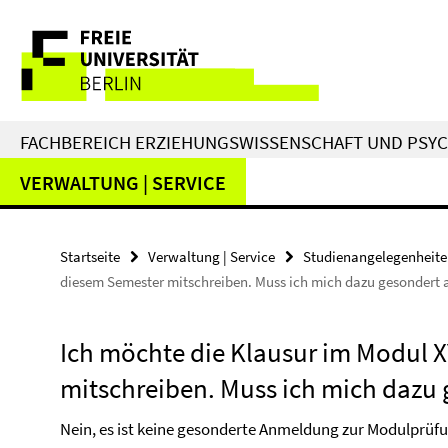
Springe
Service-
direkt
zu
Navigation
Inhalt
FACHBEREICH ERZIEHUNGSWISSENSCHAFT UND PSY
VERWALTUNG | SERVICE
Startseite
Verwaltung | Service
Studienangelegenheit
diesem Semester mitschreiben. Muss ich mich dazu gesondert
Ich möchte die Klausur im Modul 
mitschreiben. Muss ich mich dazu
Nein, es ist keine gesonderte Anmeldung zur Modulprüfun