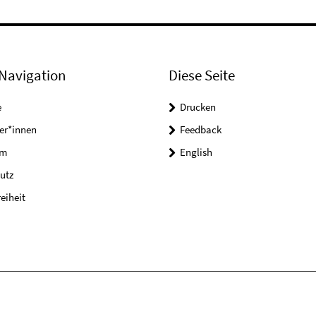
Navigation
Diese Seite
e
Drucken
er*innen
Feedback
um
English
utz
reiheit